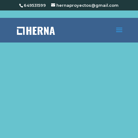
649531599
hernaproyectos@gmail.com
Diseñamos y adaptamos los espacios a cada
negocio de forma específica. Escuchamos tus
necesidades y desarrollamos proyectos únicos
y singularmente atractivos para potenciar tu
negocio. Realizamos
proyectos de diseño e
interiorismo,
acompañados de
infografías en
3D.
Te tramitaremos el proyecto de actividad de
local comercial que requiere para que sea
concedida la licencia de apertura en el