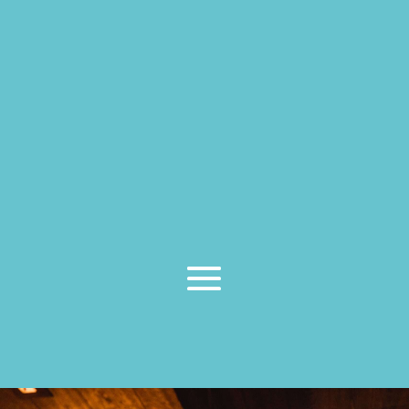
Ayuntamiento. Sea cual sea la actividad que
pretenda desarrollar cuente con nosotros y le
asesoraremos en todo el proceso.
También realizamos asesoramiento comercial
en la
búsqueda de un local
en el caso de que
aun no lo tuvieras, lo que incluiría un
estudio
urbanístico
de diferentes parcelas.
¿EN QUÉ LOCALIDADES TRABAJÁIS?