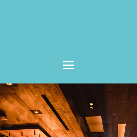
Ayuntamiento. Sea cual sea la actividad que
pretenda desarrollar cuente con nosotros y le
asesoraremos en todo el proceso.
También realizamos asesoramiento comercial
en la
búsqueda de un local
en el caso de que
aun no lo tuvieras, lo que incluiría un
estudio
urbanístico
de diferentes parcelas.