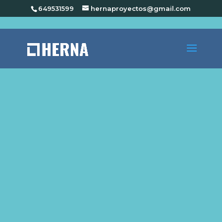
649531599
hernaproyectos@gmail.com
Diseñamos y adaptamos los espacios a cada
negocio de forma específica. Escuchamos tus
necesidades y desarrollamos proyectos únicos
y singularmente atractivos para potenciar tu
negocio. Realizamos
Licencia de apertura e
Interiorismo Comercial en
Rojales
,
acompañados de
infografías en 3D.
Te tramitaremos el proyecto de actividad de
local comercial que requiere para que sea
concedida la licencia de apertura en el