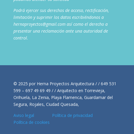
Podrá ejercer sus derechos de acceso, rectificación,
limitación y suprimir los datos escribiéndonos a
hernaproyectos@gmail.com así como el derecho a
presentar una reclamación ante una autoridad de
control.
© 2025 por Herna Proyectos Arquitectura / / 649 531
599 – 697 49 69 49 / / Arquitecto en Torrevieja,
Orihuela, La Zenia, Playa Flamenca, Guardamar del
Segura, Rojales, Ciudad Quesada,
Aviso legal
Política de privacidad
Política de cookies