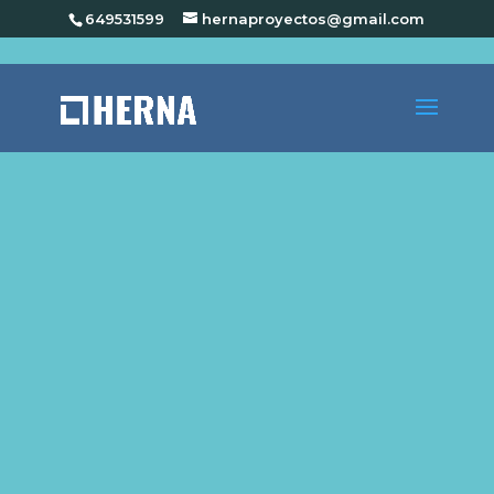
649531599
hernaproyectos@gmail.com
Diseñamos y adaptamos los espacios a cada
negocio de forma específica. Escuchamos tus
necesidades y desarrollamos proyectos únicos
y singularmente atractivos para potenciar tu
negocio. Realizamos
Licencia de apertura e
Interiorismo Comercial en Orihuela
Costa
,
acompañados de
infografías en 3D.
Te tramitaremos el proyecto de actividad de