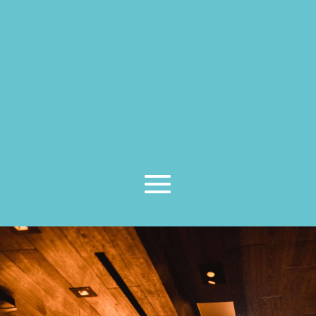
local comercial que requiere para que sea
concedida la licencia de apertura en el
Ayuntamiento. Sea cual sea la actividad que
pretenda desarrollar cuente con nosotros y le
asesoraremos en todo el proceso.
También realizamos asesoramiento comercial
en la
búsqueda de un local
en el caso de que
aun no lo tuvieras, lo que incluiría un
estudio
urbanístico
de diferentes parcelas.